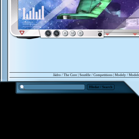
Jádro / The Core
|
Soutěže / Competitions
|
Modely / Model
Hledat / Search