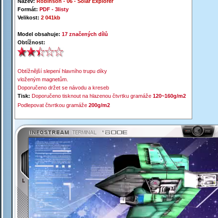
Název:
Robinson -
0
6 -
Solar Explorer
Formát:
PDF -
3listy
Velikost:
2 041kb
Model obsahuje:
17 značených dílů
Obtížnost:
Obtížnější slepení hlavního trupu díky
vloženým magnetům.
Doporučeno držet se návodu a kreseb
Tisk:
Doporučeno tisknout na hlazenou čtvrtku gramáže
120~160g/m2
Podlepovat čtvrtkou gramáže
200g/m2