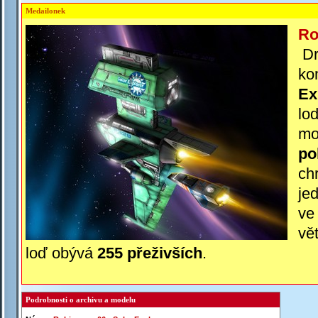
Medailonek
Ro
Dr
ko
Ex
loď
mot
po
ch
je
ve
vě
loď obývá
255 přeživších
.
Podrobnosti o archivu a modelu