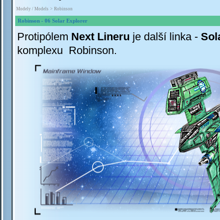
Modely / Models
>
Robinson
Robinson - 06 Solar Explorer
Pr
otipólem
Next Lineru
je další linka -
Sol
komplexu Robinson.