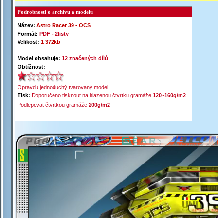
Podrobnosti o archivu a modelu
Název:
Astro Racer 39 -
OCS
Formát:
PDF -
2listy
Velikost:
1 372kb
Model obsahuje:
12 značených dílů
Obtížnost:
Opravdu jednoduchý tvarovaný model.
Tisk:
Doporučeno tisknout na hlazenou čtvrtku gramáže
120~160g/m2
Podlepovat čtvrtkou gramáže
200g/m2