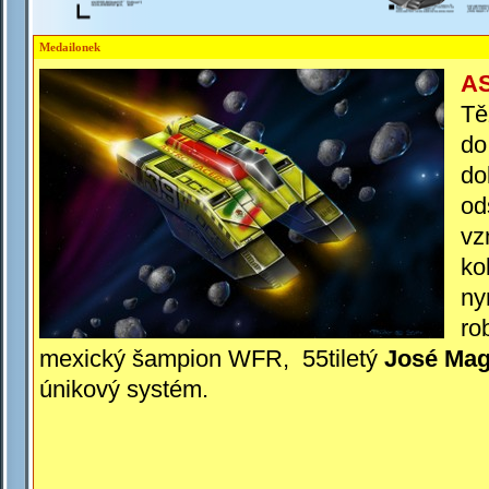
Medailonek
AS
Tě
do
do
od
vz
ko
ny
ro
mexický šampion WFR, 55tiletý
José Mag
únikový systém.