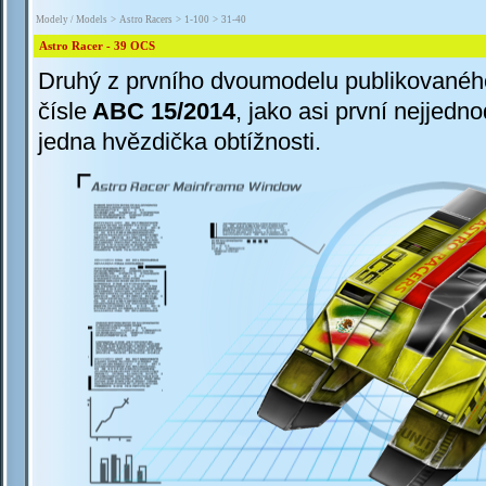
Modely / Models
>
Astro Racers
>
1-100
>
31-40
Astro Racer - 39 OCS
Druhý z prvního dvoumodelu publikovanéh
čísle
ABC 15/2014
, jako asi první nejjedn
jedna hvězdička obtížnosti.