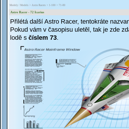
Modely / Models
>
Astro Racers
>
1-100
>
71-80
Astro Racer - 72 Icarius
Přilétá další Astro Racer, tentokráte nazva
Pokud vám v časopisu uletěl, tak je zde z
lodě s
číslem 73
.