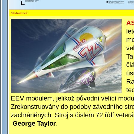
Medailonek
AS
le
me
ve
Ta
čl
ús
Ra
te
EEV modulem, jelikož původní velící modu
Zrekonstruovány do podoby závodního stroj
zachráněných. Stroj s číslem 72 řídí vete
George Taylor
.