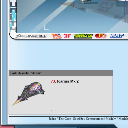
Lodě stejného "střihu"
73
.
Icarius Mk.2
.
Jádro / The Core
|
Soutěže / Competitions
|
Modely / Model