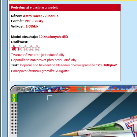
Podrobnosti o archivu a modelu
Název:
Astro Racer 72-
Icarius
Formát:
PDF -
2listy
Velikost:
1 085kb
Model obsahuje:
10 značených dílů
Obtížnost:
Tvarované veskrze jednoduché díly.
Doporučeno natvarovat přes hranu oblé díly.
Tisk:
Doporučeno tisknout na hlazenou čtvrtku gramáže
120~160g/m2
Podlepovat čtvrtkou gramáže
200g/m2