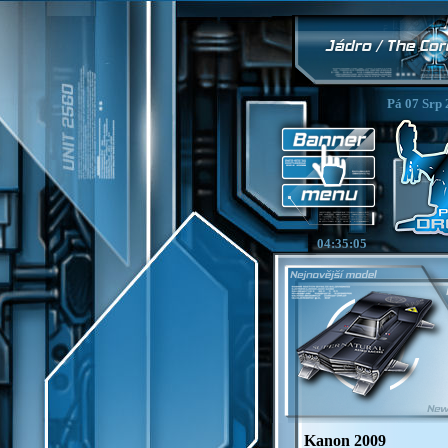
Pá 07 Srp 
04:35:05
Kanon 2009