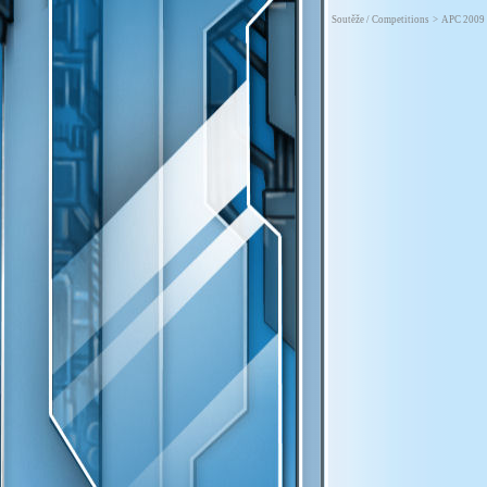
Soutěže / Competitions
>
APC 2009