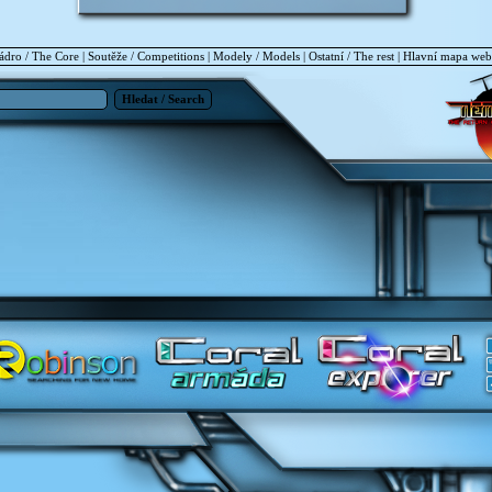
ádro / The Core
|
Soutěže / Competitions
|
Modely / Models
|
Ostatní / The rest
|
Hlavní mapa we
Hledat / Search