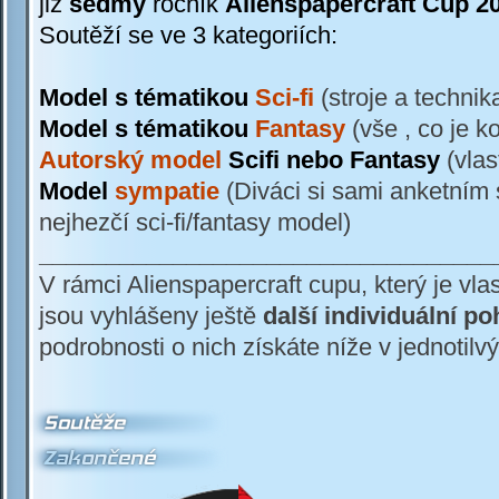
již
sedmý
ročník
Alienspapercraft Cup 2
Soutěží se ve 3 kategoriích:
Model s tématikou
Sci-
fi
(stroje a techni
Model s tématikou
Fantasy
(vše , co je 
Autorský model
Scifi nebo Fantasy
(vlas
Model
sympatie
(Diváci si sami anketním 
nejhezčí sci-
fi/fantasy model)
__________________________________
V rámci Alienspapercraft cupu, který je vl
jsou vyhlášeny ještě
další individuální po
podrobnosti o nich získáte níže v jednotilv