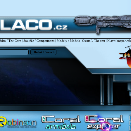
ádro / The Core
|
Soutěže / Competitions
|
Modely / Models
|
Ostatní / The rest
|
Hlavní mapa we
Hledat / Search