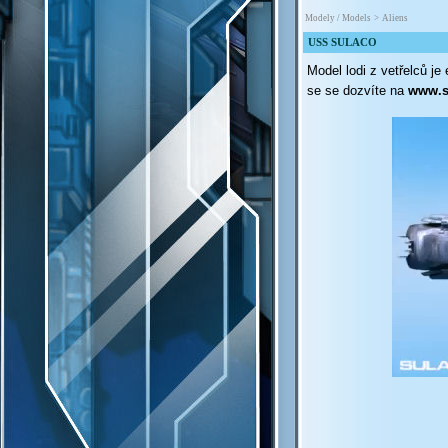
Modely / Models
>
Aliens
USS SULACO
Model lodi z vetřelců je
se se dozvíte na
www.s