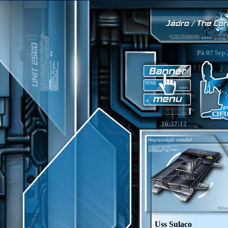
Pá 07 Srp 
16:57:13
Uss Sulaco