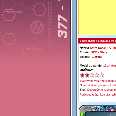
Podrobnosti o archivu a mod
Název:
Astro Racer 377-
Ti
Formát:
PDF -
3listy
Velikost:
1 698kb
Model obsahuje:
12 značen
Obtížnost:
Tvarované veskrze jednoduc
Nutno dodržet přesnost kvůli
Tisk:
Doporučeno tisknout n
Podlepovat čtvrtkou gramáž