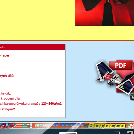
elu
e racer
ých dílů
hé díly.
 kroucení dílů.
a hlazenou čtvrtku gramáže
120~160g/m2
e
200g/m2