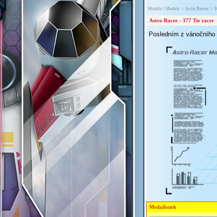
Modely / Models
>
Astro Racers
>
3
Astro Racer - 377 Tie racer
Posledním z vánočního 
Medailonek