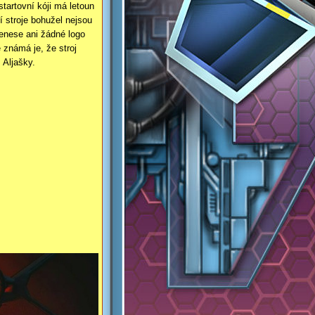
tartovní kóji má letoun
í stroje bohužel nejsou
enese ani žádné logo
 známá je, že stroj
 Aljašky.