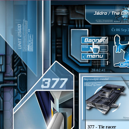
Čt 06 Srp 
20:02:42
377 - Tie racer