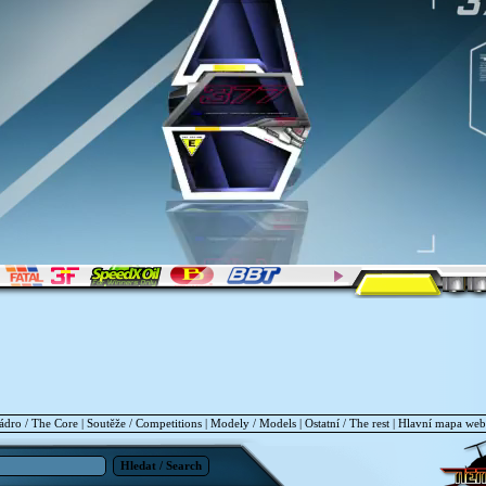
ádro / The Core
|
Soutěže / Competitions
|
Modely / Models
|
Ostatní / The rest
|
Hlavní mapa we
Hledat / Search