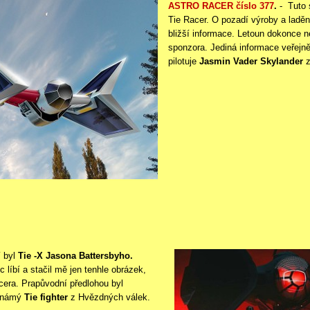
ASTRO RACER číslo 377
.
-
Tuto s
Tie Racer. O pozadí výroby a laděn
bližší informace. Letoun dokonce n
sponzora. Jediná informace veřejně
pilotuje
Jasmin Vader Skylander
z
í byl
Tie -
X Jasona Battersbyho.
líbí a stačil mě jen tenhle obrázek,
cera.
Prapůvodní předlohou byl
 známý
Tie fighter
z Hvězdných válek.