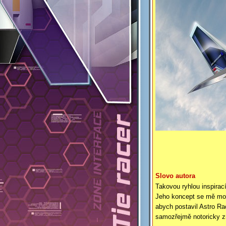
Slovo autora
Takovou ryhlou inspirac
Jeho koncept se mě moc 
abych postavil Astro Ra
samozřejmě notoricky