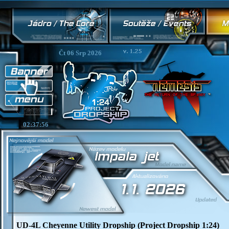
Čt 06 Srp 2026
02:37:57
UD-4L Cheyenne Utility Dropship (Project Dropship 1:24)