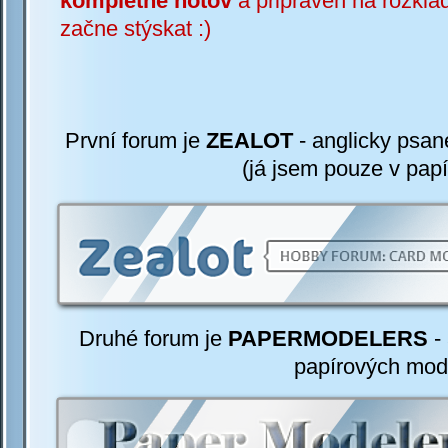
kompletně hotov
a připraven na rozklá
začne stýskat :)
První forum je
ZEALOT
-
anglicky psan
(já jsem pouze v papí
Druhé forum je
PAPERMODELERS
-
papírových mod