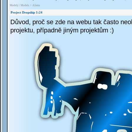
Modely / Models
>
Aliens
Project Dropship 1:24
Důvod, proč se zde na webu tak často neob
projektu,
případně jiným projektům
:)