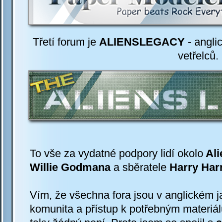
Třetí forum je
ALIENSLEGACY
-
anglic
vetřelců
.
To vše za vydatné podpory lidí okolo
Ali
Willie Godmana
a sběratele
Harry Har
Vím, že všechna fora jsou v anglickém j
komunita a přístup k potřebným materiá