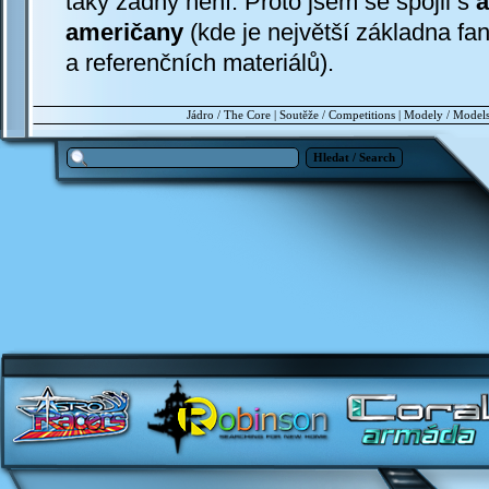
taky žádný není. Proto jsem se spojil s
a
američany
(kde je největší základna fa
a referenčních materiálů).
Jádro / The Core
|
Soutěže / Competitions
|
Modely / Model
Hledat / Search