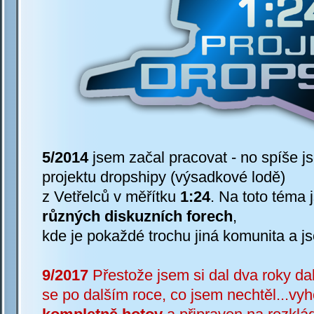
5/2014
jsem začal pracovat -
no spíše j
projektu dropshipy (výsadkové lodě)
z Vetřelců v měřítku
1:24
. Na toto téma 
různých diskuzních forech
,
kde je pokaždé trochu jiná komunita a jso
9/2017
Přestože jsem si dal dva roky dal
se po dalším roce, co jsem nechtěl...vyh