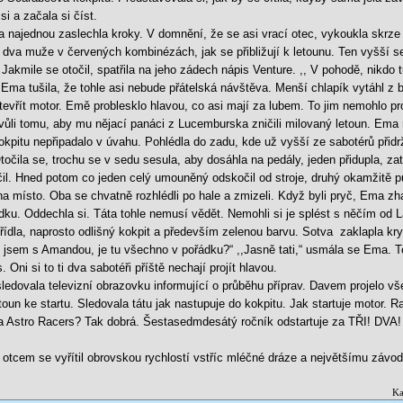
si a začala si číst.
a najednou zaslechla kroky. V domnění, že se asi vrací otec, vykoukla skr
 dva muže v červených kombinézách, jak se přibližují k letounu. Ten vyšší se
 Jakmile se otočil, spatřila na jeho zádech nápis Venture. ,, V pohodě, nikdo 
a tušila, že tohle asi nebude přátelská návštěva. Menší chlapík vytáhl z b
evřít motor. Emě problesklo hlavou, co asi mají za lubem. To jim nemohlo pro
ůli tomu, aby mu nějací panáci z Lucemburska zničili milovaný letoun. Ema ry
okpitu nepřipadalo v úvahu. Pohlédla do zadu, kde už vyšší ze sabotérů přidrž
očila se, trochu se v sedu sesula, aby dosáhla na pedály, jeden přidupla, za
čil. Hned potom co jeden celý umouněný odskočil od stroje, druhý okamžitě pus
na místo. Oba se chvatně rozhlédli po hale a zmizeli. Když byli pryč, Ema zh
ádku. Oddechla si. Táta tohle nemusí vědět. Nemohli si je splést s něčím od
řídla, naprosto odlišný kokpit a především zelenou barvu. Sotva zaklapla kryt 
 jsem s Amandou, je tu všechno v pořádku?“ ,,Jasně tati,“ usmála se Ema. To
Oni si to ti dva sabotéři příště nechají projít hlavou.
sledovala televizní obrazovku informující o průběhu příprav. Davem projelo 
etoun ke startu. Sledovala tátu jak nastupuje do kokpitu. Jak startuje motor.
í na Astro Racers? Tak dobrá. Šestasedmdesátý ročník odstartuje za TŘI! D
tcem se vyřítil obrovskou rychlostí vstříc mléčné dráze a největšímu závod
Ka