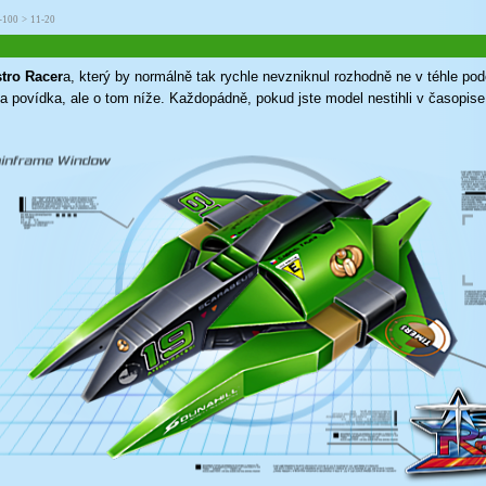
-100
>
11-20
tro Racer
a, který by normálně tak rychle nevzniknul rozhodně ne v téhle p
ž a povídka, ale o tom níže. Každopádně, pokud jste model nestihli v časopis