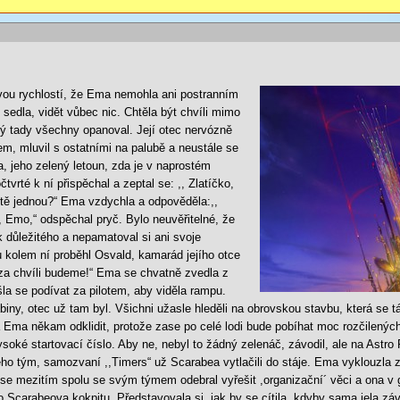
vou rychlostí, že Ema nemohla ani postranním
sedla, vidět vůbec nic. Chtěla být chvíli mimo
ý tady všechny opanoval. Její otec nervózně
rem, mluvil s ostatními na palubě a neustále se
a, jeho zelený letoun, zda je v naprostém
vrté k ní přispěchal a zeptal se: ,, Zlatíčko,
ště jednou?“ Ema vzdychla a odpověděla:,,
y, Emo,“ odspěchal pryč. Bylo neuvěřitelné, že
 důležitého a nepamatoval si ani svoje
u kolem ní proběhl Osvald, kamarád jejího otce
 za chvíli budeme!“ Ema se chvatně zvedla z
šla se podívat za pilotem, aby viděla rampu.
abiny, otec už tam byl. Všichni užasle hleděli na obrovskou stavbu, která se t
la Ema někam odklidit, protože zase po celé lodi bude pobíhat moc rozčilených
soké startovací číslo. Aby ne, nebyl to žádný zelenáč, závodil, ale na Astro 
eho tým, samozvaní ,,Timers“ už Scarabea vytlačili do stáje. Ema vyklouzla z 
a se mezitím spolu se svým týmem odebral vyřešit ,organizační´ věci a ona v 
do Scarabeova kokpitu. Představovala si, jak by se cítila, kdyby sama jela záv