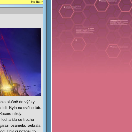
Jan Rükr
áhla slušně do výšky.
 lidí. Byla na svého tátu
Racers nikdy.
lodi a šla se trochu
garáži osaměla. Sebrala
od. Dřív či později to