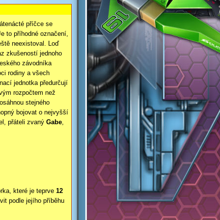
tenácté příčce se
Je to příhodné označení,
eště neexistoval. Loď
az zkušeností jednoho
českého závodníka
ci rodiny a všech
nací jednotka předurčují
novým rozpočtem než
dosáhnou stejného
hopný bojovat o nejvyšší
el, přáteli zvaný
Gabe
,
ka, které je teprve
12
t podle jejího příběhu