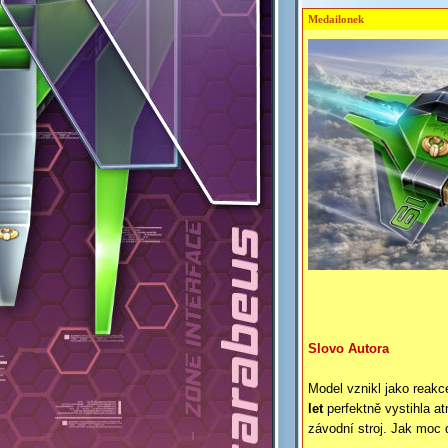
Medailonek
Slovo Autora
Model vznikl jako reak
let
perfektně vystihla at
závodní stroj. Jak moc 