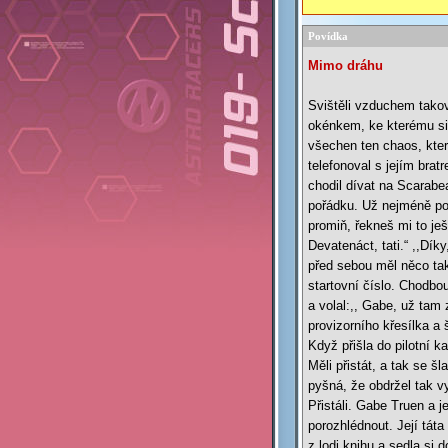
Povídka
Mimo dráhu
Svištěli vzduchem tako
okénkem, ke kterému si 
všechen ten chaos, kter
telefonoval s jejím brat
chodil dívat na Scarabe
pořádku. Už nejméně počt
promiň, řekneš mi to je
Devatenáct, tati.“ ,,Dík
před sebou měl něco tak
startovní číslo. Chodbo
a volal:,, Gabe, už tam
provizorního křesílka a 
Když přišla do pilotní k
Měli přistát, a tak se š
pyšná, že obdržel tak vy
Přistáli. Gabe Truen a j
porozhlédnout. Její tát
z lodi knihu a sedla si 