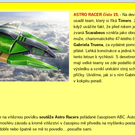
ASTRO RACER číslo 19
.
-
Na devá
usadil team, který si říká
Timers
. 
když uvážíte fakt, že před rokem j
zvaná
Scarabeus
vznikla jako obr
muže, charismatického 47-
letého 
Gabriela Truena
, za vydatné pomo
přátel. Lehká konstrukce a jediná h
tento letoun k rychlosti. S deseti
mají velké teamy se zde podařilo 
výsledku a vznikl unikátní stroj sc
příčky. Uvidíme, jak si s ním Gabri
v kokpitu poradí.
ce na vítěznou povídku
soutěže Astro Racers
pořádané časopisem ABC. Autor
mosféru závodu a kromě vítězství v časopisu mě přivedla na myšlenku postavi
dobře nebo špatně se mě to povedlo....posuďte sami.