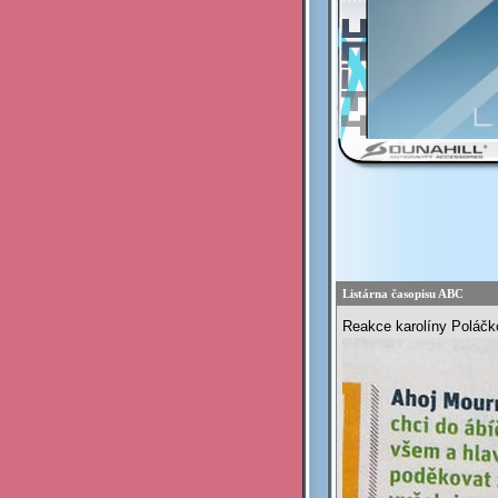
Listárna časopisu ABC
Reakce karolíny Poláčk