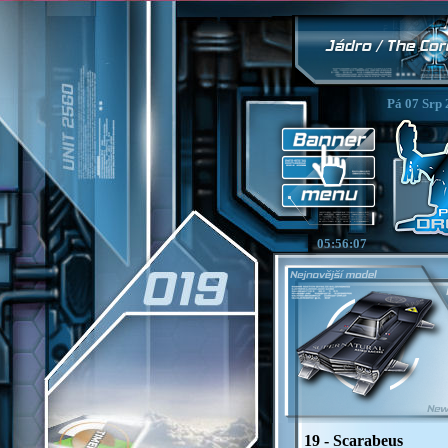
Pá 07 Srp 
05:56:09
19 - Scarabeus