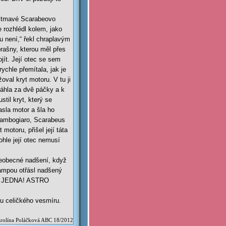
ze tmavé Scarabeovo
 rozhlédl kolem, jako
tu není,“ řekl chraplavým
rašny, kterou měl přes
jít. Její otec se sem
chle přemítala, jak je
oval kryt motoru. V tu ji
táhla za dvě páčky a k
til kryt, který se
asla motor a šla ho
 Lambogiaro, Scarabeus
motoru, přišel její táta
hle její otec nemusí
všeobecné nadšení, když
 Rampou otřásl nadšený
VA! JEDNA! ASTRO
u celičkého vesmíru.
rolína Poláčková ABC 18/2012