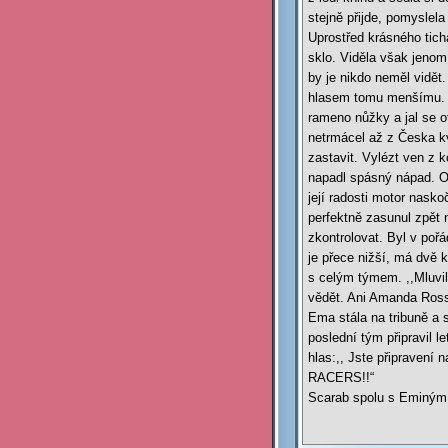
stejně přijde, pomyslela 
Uprostřed krásného tich
sklo. Viděla však jenom
by je nikdo neměl vidět.
hlasem tomu menšímu. Em
rameno nůžky a jal se ot
netrmácel až z Česka kv
zastavit. Vylézt ven z k
napadl spásný nápad. Ot
její radosti motor nasko
perfektně zasunul zpět 
zkontrolovat. Byl v poř
je přece nižší, má dvě k
s celým týmem. ,,Mluvil
vědět. Ani Amanda Ross. 
Ema stála na tribuně a 
poslední tým připravil l
hlas:,, Jste připraven
RACERS!!“
Scarab spolu s Eminým o