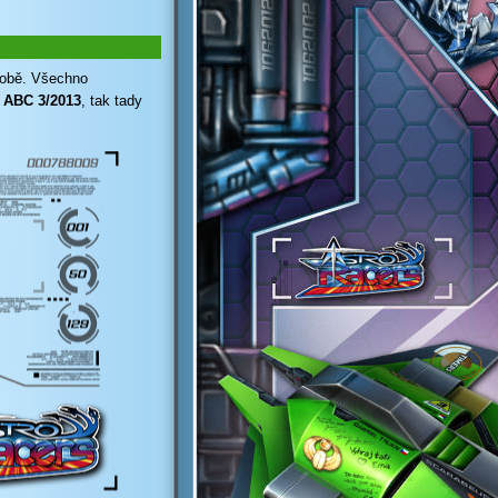
odobě. Všechno
e
ABC 3/2013
, tak tady