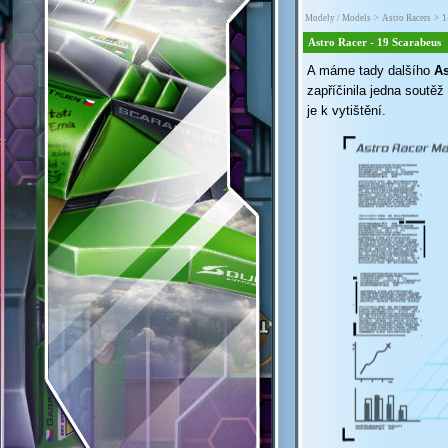
Modely / Models
>
Astro Racers
>
1
Astro Racer - 19 Scarabeus
A máme tady dalšího
As
zapříčinila jedna soutě
je k vytištění.