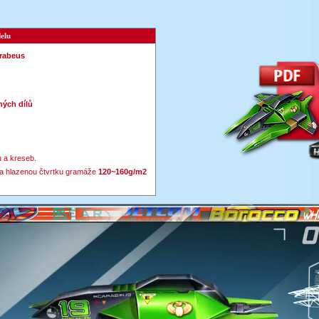
elu
rabeus
ých dílů
 a kreseb.
a hlazenou čtvrtku gramáže
120~160g/m2