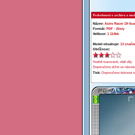
Podrobnosti o archivu a mod
Název:
Astro Racer 19-
Sca
Formát:
PDF -
2listy
Velikost:
1 114kb
Model obsahuje:
13 značen
Obtížnost:
Hodně tvarované, oblé díly.
Doporučeno držet se návodu
Tisk:
Doporučeno tisknout n