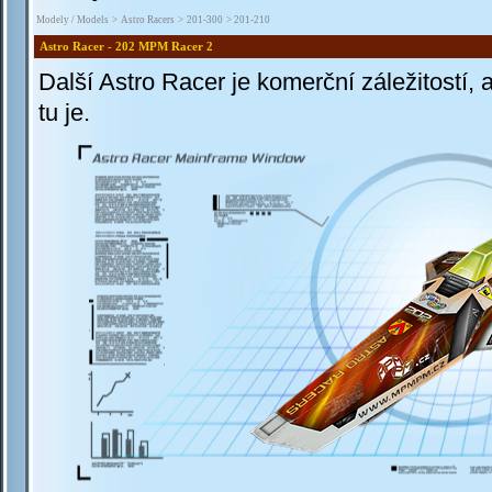
Modely / Models
>
Astro Racers
>
201-300
> 201-210
Astro Racer - 202 MPM Racer 2
Další Astro Racer je komerční záležitostí,
tu je.