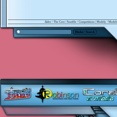
Jádro / The Core
|
Soutěže / Competitions
|
Modely / Model
Hledat / Search