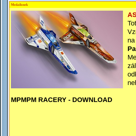
Medailonek
AS
To
Vz
na
Pa
Me
zá
od
ne
MPMPM RACERY -
DOWNLOAD