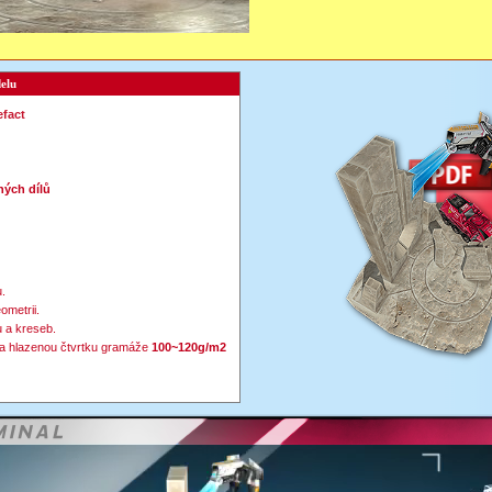
elu
efact
ých dílů
.
ometrii.
 a kreseb.
a hlazenou čtvrtku gramáže
100~120g/m2