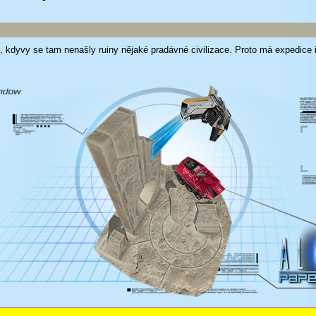
u, kdyvy se tam nenašly ruiny nějaké pradávné civilizace. Proto má expedice 