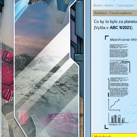
Modely / Models
>
Coral explorer
Artefact - Coral explorer
Co by to bylo za planet
(Vyšla v
ABC 9/2021
)
Medailonek