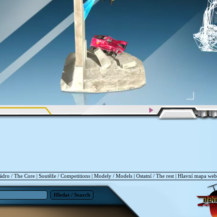
ádro / The Core
|
Soutěže / Competitions
|
Modely / Models
|
Ostatní / The rest
|
Hlavní mapa we
Hledat / Search