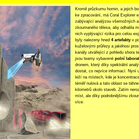
Kromě průzkumu hornin, a jejich bo
ke zpracování, má Coral Explorer ex
zabývající analýzou všemožných ar
zkoumaného tělesa, aby odhalila mo
nich vyplývající rizika pro celou ex
byly nalezeny hned
4 artefakty
v po
kuželovými průřezy a jakéhosi pros
kanály utvářející z pohledu shora t
jsou teamy vybavené
polní laborat
dronem, který díky spektrální anal
dostat, co nejvíce informací. Nyní 
leží na místech, kde je koncentrace
téměř nulová a tato oblast se táhne
kilometrů okolo staveb. Zatím ner
míst, ale díky podrobnějšímu zko
více.