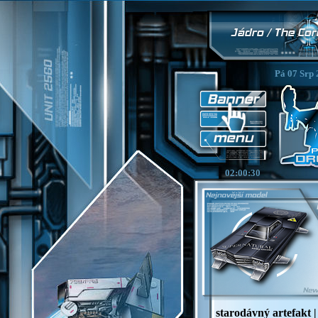
Pá 07 Srp 
02:00:32
starodávný artefakt |