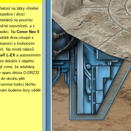
hatost na látky vhodné
pedice i divizi
tefaktů na povrchu
žné souvislosti, a z
pedici. Na
Conor Neo 5
době dvou-
sloupů s
tranství s kruhovými
erč. Na místě nálezů
oří L-
EX
a autonomním
ýze dokáže z objektu
už víme, že artefakty
 oparu dirizia O-
DRZ32
 do okruhu pěti
ozumíme funkci těchto
umání budeme brzy vědět