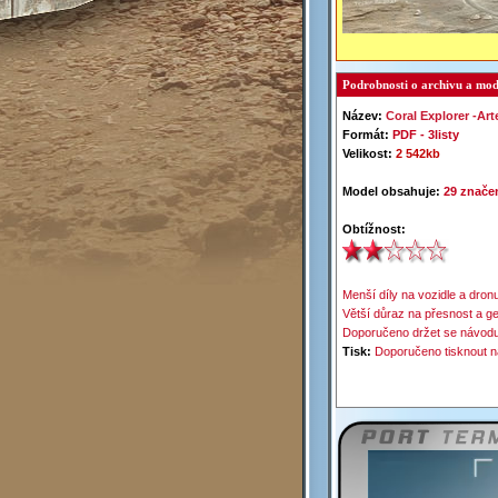
Podrobnosti o archivu a mod
Název:
Coral
Explorer
-
Art
Formát:
PDF -
3listy
Velikost:
2 542kb
Model obsahuje:
29 značen
Obtížnost:
Menší díly na vozidle a dronu
Větší důraz na přesnost a ge
Doporučeno držet se návodu
Tisk:
Doporučeno tisknout n