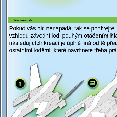
Drobná nápověda
Pokud vás nic nenapadá, tak se podívejte, 
vzhledu závodní lodi pouhým
otáčením hla
následujících kreací je úplně jiná od té před
ostatními loděmi, které navrhnete třeba pr