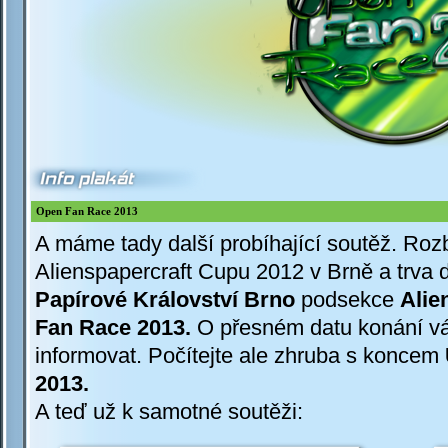
Open Fan Race 2013
A máme tady další probíhající soutěž. Roz
Alienspapercraft Cupu 2012 v Brně a trva d
Papírové Království Brno
podsekce
Alie
Fan Race 2013.
O přesném datu konání vá
informovat. Počítejte ale zhruba s koncem
2013.
A teď už k samotné soutěži: