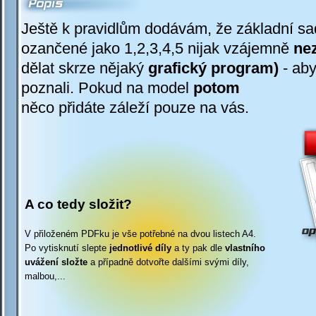
Ještě k pravidlům dodávám, že základní sa
ozančené jako 1,2,3,4,5 nijak vzájemně
nez
dělat skrze nějaký
grafický program)
-
aby 
poznali. Pokud na model
potom
něco přidáte záleží pouze na vás.
A co tedy složit?
V přiloženém PDFku je vše potřebné na dvou listech A4.
Po vytisknutí slepte
jednotlivé díly
a ty pak dle
vlastního
uvážení složte
a případně dotvořte dalšími svými díly,
malbou,...