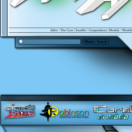
Jádro / The Core
|
Soutěže / Competitions
|
Modely / Model
Hledat / Search